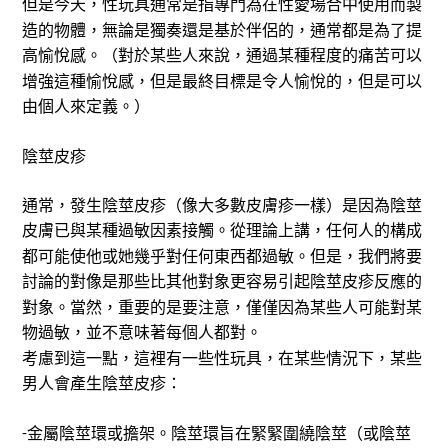
但是今天，性玩具通常是指專門為在性愛場合中使用而製
造的物體，無論是獨奏還是基於伴侶的，通常都是為了提
高愉悅感。（對於某些人來說，通過某種程度的痛苦可以
增強這種愉悅感，但是最終目標是令人愉悅的，但是可以
由個人來定義。）
陰莖皮疹
通常，發生陰莖皮疹（像
大多數皮膚疹一樣）是因為陰莖
皮膚已與某種過敏因素接觸。從理論上講，任何人的構成
都可能使他或她幾乎對任何東西都
過敏。但是，我們將要
討論的對像是那些比其他對象更容易引起陰莖皮疹反應的
對象。當然，重要的是要注意，僅僅因為某些人可能對某
物過敏，並不意味著每個人都對。
考慮到這一點，這裡有一些性玩具，在某些情況下，某些
男人會產生陰莖皮疹：
金屬陰莖環或擔架。陰莖環旨在緊緊圍繞陰莖（或陰莖
-