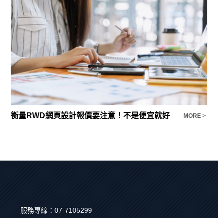
衡量RWD網頁設計報價要注意！不是便宜就好
淨
E >
MORE >
服務專線：
07-7105299