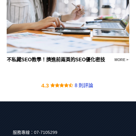
不私藏SEO教學！擠進前兩頁的SEO優化密技
衡
E >
MORE >
4.3
8 則評論
服務專線：
07-7105299