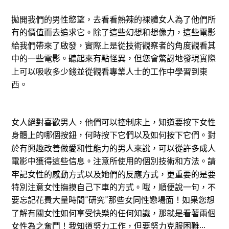
拋開我們的男性慾望，去看看熱辣的裸體女人為了他們所
有的價值而去追求它。除了這些幻想和想像力，這些電影
給我們帶來了啟發，實際上是從技術觀察者的角度觀看其
中的一些電影。聽起來有點怪異，但您會驚訝地發現實際
上可以吸收多少錢並從觀看專業人士的工作中學習到東
西。
女人絕對喜歡男人，他們可以控制床上，知道要按下女性
身體上的哪個按鈕，何時按下它們以及如何按下它們。對
於有興趣改善做愛和性能力的男人來說，可以從許多成人
電影中獲得這些信息。注意所使用的個別技術和方法。請
牢記女性的感動方式以及她們的反應方式，更重要的是要
特別注意女性撫摸自己下車的方式。哦，順便說一句，不
要忘記花費大量時間
研究
那些女同性戀場面！如果您想
“
”
了解有關女性如何享受快樂的任何知識，那就是看著兩個
女性為之奮鬥！我知道努力工作，但要努力克服困難
...