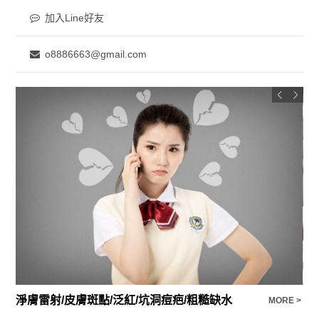
加入Line好友
o8886663@gmail.com
淨膚雷射/皮膚斑點/泛紅/坑洞痘疤/粗糙缺水
不
E >
MORE >