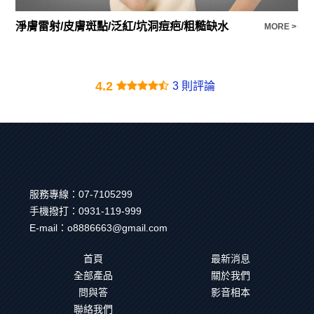
淨膚雷射/皮膚斑點/泛紅/坑洞痘疤/粗糙缺水
不
E >
MORE >
4.2
3 則評論
服務專線：
07-7105299
手機撥打：
0931-119-999
E-mail：
o8886663@gmail.com
首頁
最新消息
全部產品
關於我們
問與答
影音相本
聯絡我們