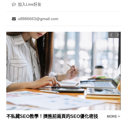
加入Line好友
o8886663@gmail.com
不私藏SEO教學！擠進前兩頁的SEO優化密技
淨
E >
MORE >